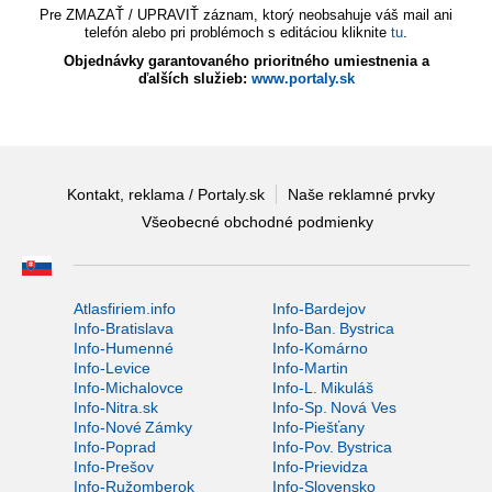
Pre ZMAZAŤ / UPRAVIŤ záznam, ktorý neobsahuje váš mail ani
telefón alebo pri problémoch s editáciou kliknite
tu
.
Objednávky garantovaného prioritného umiestnenia a
ďalších služieb:
www.portaly.sk
Kontakt, reklama / Portaly.sk
Naše reklamné prvky
Všeobecné obchodné podmienky
Atlasfiriem.info
Info-Bardejov
Info-Bratislava
Info-Ban. Bystrica
Info-Humenné
Info-Komárno
Info-Levice
Info-Martin
Info-Michalovce
Info-L. Mikuláš
Info-Nitra.sk
Info-Sp. Nová Ves
Info-Nové Zámky
Info-Piešťany
Info-Poprad
Info-Pov. Bystrica
Info-Prešov
Info-Prievidza
Info-Ružomberok
Info-Slovensko