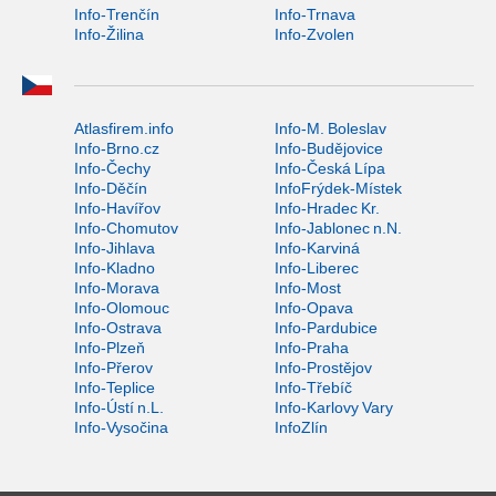
Info-Trenčín
Info-Trnava
Info-Žilina
Info-Zvolen
Atlasfirem.info
Info-M. Boleslav
Info-Brno.cz
Info-Budějovice
Info-Čechy
Info-Česká Lípa
Info-Děčín
InfoFrýdek-Místek
Info-Havířov
Info-Hradec Kr.
Info-Chomutov
Info-Jablonec n.N.
Info-Jihlava
Info-Karviná
Info-Kladno
Info-Liberec
Info-Morava
Info-Most
Info-Olomouc
Info-Opava
Info-Ostrava
Info-Pardubice
Info-Plzeň
Info-Praha
Info-Přerov
Info-Prostějov
Info-Teplice
Info-Třebíč
Info-Ústí n.L.
Info-Karlovy Vary
Info-Vysočina
InfoZlín