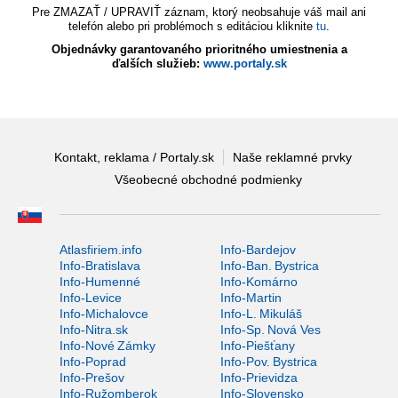
Pre ZMAZAŤ / UPRAVIŤ záznam, ktorý neobsahuje váš mail ani
telefón alebo pri problémoch s editáciou kliknite
tu
.
Objednávky garantovaného prioritného umiestnenia a
ďalších služieb:
www.portaly.sk
Kontakt, reklama / Portaly.sk
Naše reklamné prvky
Všeobecné obchodné podmienky
Atlasfiriem.info
Info-Bardejov
Info-Bratislava
Info-Ban. Bystrica
Info-Humenné
Info-Komárno
Info-Levice
Info-Martin
Info-Michalovce
Info-L. Mikuláš
Info-Nitra.sk
Info-Sp. Nová Ves
Info-Nové Zámky
Info-Piešťany
Info-Poprad
Info-Pov. Bystrica
Info-Prešov
Info-Prievidza
Info-Ružomberok
Info-Slovensko