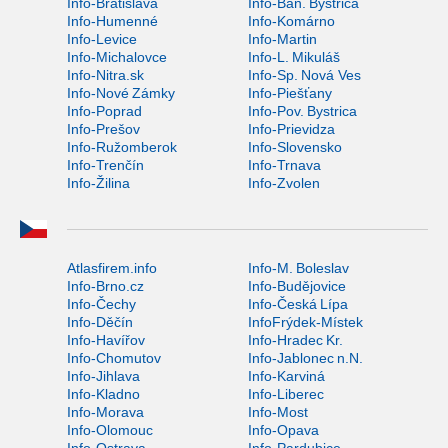
Info-Bratislava
Info-Ban. Bystrica
Info-Humenné
Info-Komárno
Info-Levice
Info-Martin
Info-Michalovce
Info-L. Mikuláš
Info-Nitra.sk
Info-Sp. Nová Ves
Info-Nové Zámky
Info-Piešťany
Info-Poprad
Info-Pov. Bystrica
Info-Prešov
Info-Prievidza
Info-Ružomberok
Info-Slovensko
Info-Trenčín
Info-Trnava
Info-Žilina
Info-Zvolen
Atlasfirem.info
Info-M. Boleslav
Info-Brno.cz
Info-Budějovice
Info-Čechy
Info-Česká Lípa
Info-Děčín
InfoFrýdek-Místek
Info-Havířov
Info-Hradec Kr.
Info-Chomutov
Info-Jablonec n.N.
Info-Jihlava
Info-Karviná
Info-Kladno
Info-Liberec
Info-Morava
Info-Most
Info-Olomouc
Info-Opava