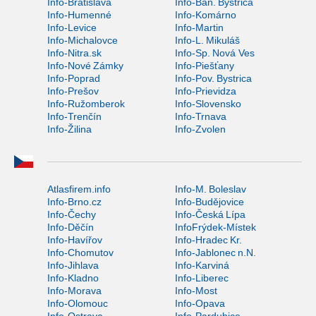
Info-Bratislava
Info-Ban. Bystrica
Info-Humenné
Info-Komárno
Info-Levice
Info-Martin
Info-Michalovce
Info-L. Mikuláš
Info-Nitra.sk
Info-Sp. Nová Ves
Info-Nové Zámky
Info-Piešťany
Info-Poprad
Info-Pov. Bystrica
Info-Prešov
Info-Prievidza
Info-Ružomberok
Info-Slovensko
Info-Trenčín
Info-Trnava
Info-Žilina
Info-Zvolen
Atlasfirem.info
Info-M. Boleslav
Info-Brno.cz
Info-Budějovice
Info-Čechy
Info-Česká Lípa
Info-Děčín
InfoFrýdek-Místek
Info-Havířov
Info-Hradec Kr.
Info-Chomutov
Info-Jablonec n.N.
Info-Jihlava
Info-Karviná
Info-Kladno
Info-Liberec
Info-Morava
Info-Most
Info-Olomouc
Info-Opava