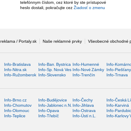
telefónnym číslom, cez ktoré by ste prístupové
heslo dostali, pokračujte cez
Žiadosť o zmenu
 reklama / Portaly.sk
Naše reklamné prvky
Všeobecné obchodné 
Info-Bratislava
Info-Ban. Bystrica
Info-Humenné
Info-Komárn
Info-Nitra.sk
Info-Sp. Nová Ves
Info-Nové Zámky
Info-Piešťan
Info-Ružomberok
Info-Slovensko
Info-Trenčín
Info-Trnava
Info-Brno.cz
Info-Budějovice
Info-Čechy
Info-Česká L
Info-Chomutov
Info-Jablonec n.N.
Info-Jihlava
Info-Karviná
Info-Olomouc
Info-Opava
Info-Ostrava
Info-Pardubi
Info-Teplice
Info-Třebíč
Info-Ústí n.L.
Info-Karlovy 