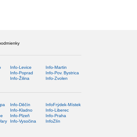
podmienky
o
Info-Levice
Info-Martin
y
Info-Poprad
Info-Pov. Bystrica
Info-Žilina
Info-Zvolen
ípa
Info-Děčín
InfoFrýdek-Místek
Info-Kladno
Info-Liberec
ce
Info-Plzeň
Info-Praha
Vary
Info-Vysočina
InfoZlín