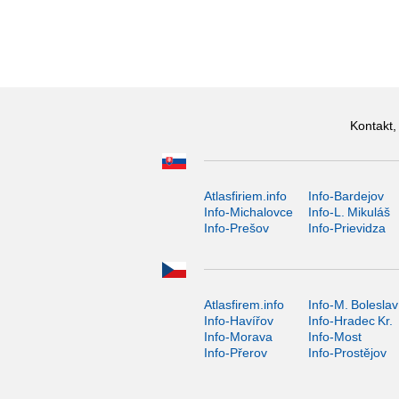
Kontakt,
Atlasfiriem.info
Info-Bardejov
Info-Michalovce
Info-L. Mikuláš
Info-Prešov
Info-Prievidza
Atlasfirem.info
Info-M. Boleslav
Info-Havířov
Info-Hradec Kr.
Info-Morava
Info-Most
Info-Přerov
Info-Prostějov