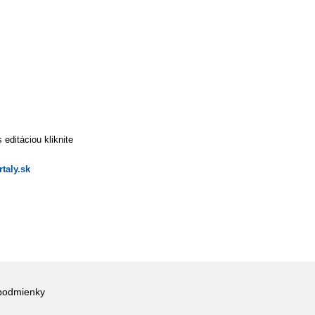
editáciou kliknite
taly.sk
podmienky