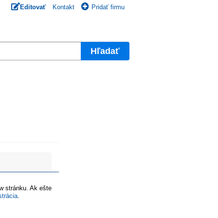
Editovať
Kontakt
Pridať firmu
Hľadať
ww stránku. Ak ešte
strácia
.