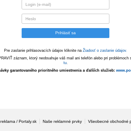
Pre zaslanie prihlasovacích údajov kliknite na
Žiadosť o zaslanie údajov.
VIŤ záznam, ktorý neobsahuje váš mail ani telefón alebo pri problémoch s 
tu
.
ávky garantovaného prioritného umiestnenia a ďalších služieb:
www.por
 reklama / Portaly.sk
Naše reklamné prvky
Všeobecné obchodné 