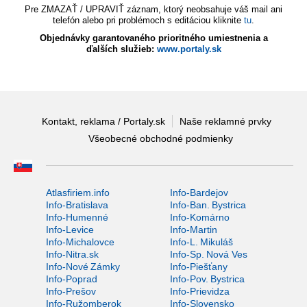
Pre ZMAZAŤ / UPRAVIŤ záznam, ktorý neobsahuje váš mail ani
telefón alebo pri problémoch s editáciou kliknite
tu
.
Objednávky garantovaného prioritného umiestnenia a
ďalších služieb:
www.portaly.sk
Kontakt, reklama / Portaly.sk
Naše reklamné prvky
Všeobecné obchodné podmienky
Atlasfiriem.info
Info-Bardejov
Info-Bratislava
Info-Ban. Bystrica
Info-Humenné
Info-Komárno
Info-Levice
Info-Martin
Info-Michalovce
Info-L. Mikuláš
Info-Nitra.sk
Info-Sp. Nová Ves
Info-Nové Zámky
Info-Piešťany
Info-Poprad
Info-Pov. Bystrica
Info-Prešov
Info-Prievidza
Info-Ružomberok
Info-Slovensko