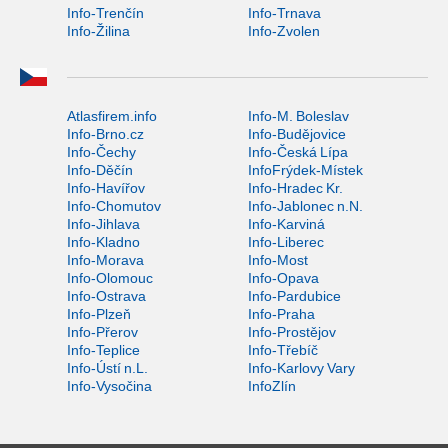
Info-Trenčín
Info-Trnava
Info-Žilina
Info-Zvolen
Atlasfirem.info
Info-M. Boleslav
Info-Brno.cz
Info-Budějovice
Info-Čechy
Info-Česká Lípa
Info-Děčín
InfoFrýdek-Místek
Info-Havířov
Info-Hradec Kr.
Info-Chomutov
Info-Jablonec n.N.
Info-Jihlava
Info-Karviná
Info-Kladno
Info-Liberec
Info-Morava
Info-Most
Info-Olomouc
Info-Opava
Info-Ostrava
Info-Pardubice
Info-Plzeň
Info-Praha
Info-Přerov
Info-Prostějov
Info-Teplice
Info-Třebíč
Info-Ústí n.L.
Info-Karlovy Vary
Info-Vysočina
InfoZlín