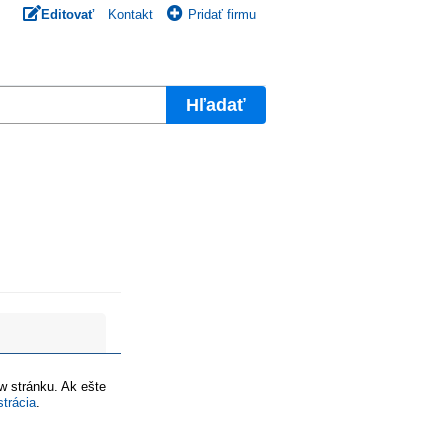
Editovať
Kontakt
Pridať firmu
Hľadať
ww stránku. Ak ešte
strácia
.