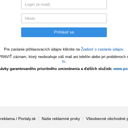
Pre zaslanie prihlasovacích údajov kliknite na
Žiadosť o zaslanie údajov.
VIŤ záznam, ktorý neobsahuje váš mail ani telefón alebo pri problémoch s 
tu
.
ávky garantovaného prioritného umiestnenia a ďalších služieb:
www.por
 reklama / Portaly.sk
Naše reklamné prvky
Všeobecné obchodné 