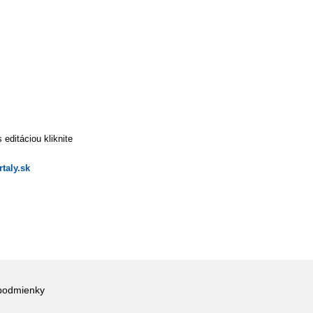
editáciou kliknite
taly.sk
podmienky