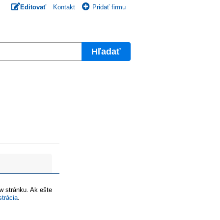
Editovať
Kontakt
Pridať firmu
Hľadať
ww stránku. Ak ešte
strácia
.