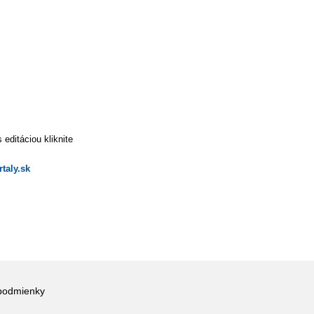
editáciou kliknite
taly.sk
podmienky