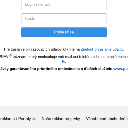
Pre zaslanie prihlasovacích údajov kliknite na
Žiadosť o zaslanie údajov.
VIŤ záznam, ktorý neobsahuje váš mail ani telefón alebo pri problémoch s 
tu
.
ávky garantovaného prioritného umiestnenia a ďalších služieb:
www.por
 reklama / Portaly.sk
Naše reklamné prvky
Všeobecné obchodné 