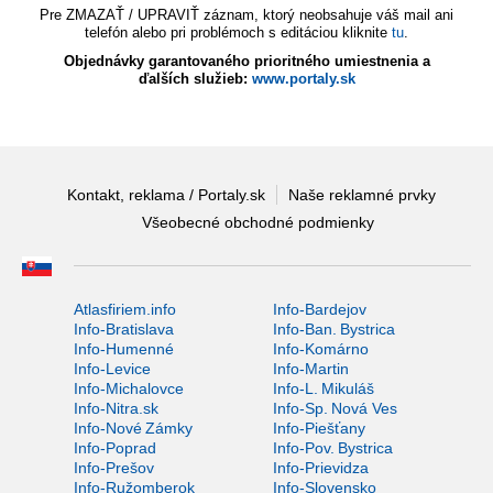
Pre ZMAZAŤ / UPRAVIŤ záznam, ktorý neobsahuje váš mail ani
telefón alebo pri problémoch s editáciou kliknite
tu
.
Objednávky garantovaného prioritného umiestnenia a
ďalších služieb:
www.portaly.sk
Kontakt, reklama / Portaly.sk
Naše reklamné prvky
Všeobecné obchodné podmienky
Atlasfiriem.info
Info-Bardejov
Info-Bratislava
Info-Ban. Bystrica
Info-Humenné
Info-Komárno
Info-Levice
Info-Martin
Info-Michalovce
Info-L. Mikuláš
Info-Nitra.sk
Info-Sp. Nová Ves
Info-Nové Zámky
Info-Piešťany
Info-Poprad
Info-Pov. Bystrica
Info-Prešov
Info-Prievidza
Info-Ružomberok
Info-Slovensko