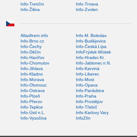
Info-Trenčín
Info-Trnava
Info-Žilina
Info-Zvolen
Atlasfirem.info
Info-M. Boleslav
Info-Brno.cz
Info-Budějovice
Info-Čechy
Info-Česká Lípa
Info-Děčín
InfoFrýdek-Místek
Info-Havířov
Info-Hradec Kr.
Info-Chomutov
Info-Jablonec n.N.
Info-Jihlava
Info-Karviná
Info-Kladno
Info-Liberec
Info-Morava
Info-Most
Info-Olomouc
Info-Opava
Info-Ostrava
Info-Pardubice
Info-Plzeň
Info-Praha
Info-Přerov
Info-Prostějov
Info-Teplice
Info-Třebíč
Info-Ústí n.L.
Info-Karlovy Vary
Info-Vysočina
InfoZlín