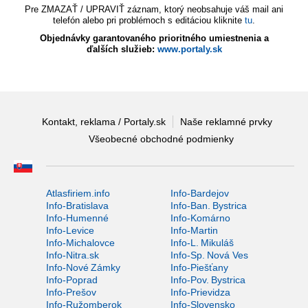
Pre ZMAZAŤ / UPRAVIŤ záznam, ktorý neobsahuje váš mail ani
telefón alebo pri problémoch s editáciou kliknite
tu
.
Objednávky garantovaného prioritného umiestnenia a
ďalších služieb:
www.portaly.sk
Kontakt, reklama / Portaly.sk
Naše reklamné prvky
Všeobecné obchodné podmienky
Atlasfiriem.info
Info-Bardejov
Info-Bratislava
Info-Ban. Bystrica
Info-Humenné
Info-Komárno
Info-Levice
Info-Martin
Info-Michalovce
Info-L. Mikuláš
Info-Nitra.sk
Info-Sp. Nová Ves
Info-Nové Zámky
Info-Piešťany
Info-Poprad
Info-Pov. Bystrica
Info-Prešov
Info-Prievidza
Info-Ružomberok
Info-Slovensko