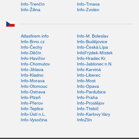
Info-Trenčín
Info-Trnava
Info-Žilina
Info-Zvolen
Atlasfirem.info
Info-M. Boleslav
Info-Brno.cz
Info-Budějovice
Info-Čechy
Info-Česká Lípa
Info-Děčín
InfoFrýdek-Místek
Info-Havířov
Info-Hradec Kr.
Info-Chomutov
Info-Jablonec n.N.
Info-Jihlava
Info-Karviná
Info-Kladno
Info-Liberec
Info-Morava
Info-Most
Info-Olomouc
Info-Opava
Info-Ostrava
Info-Pardubice
Info-Plzeň
Info-Praha
Info-Přerov
Info-Prostějov
Info-Teplice
Info-Třebíč
Info-Ústí n.L.
Info-Karlovy Vary
Info-Vysočina
InfoZlín