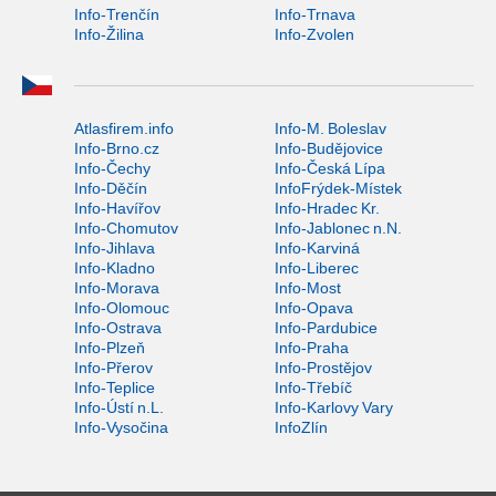
Info-Trenčín
Info-Trnava
Info-Žilina
Info-Zvolen
Atlasfirem.info
Info-M. Boleslav
Info-Brno.cz
Info-Budějovice
Info-Čechy
Info-Česká Lípa
Info-Děčín
InfoFrýdek-Místek
Info-Havířov
Info-Hradec Kr.
Info-Chomutov
Info-Jablonec n.N.
Info-Jihlava
Info-Karviná
Info-Kladno
Info-Liberec
Info-Morava
Info-Most
Info-Olomouc
Info-Opava
Info-Ostrava
Info-Pardubice
Info-Plzeň
Info-Praha
Info-Přerov
Info-Prostějov
Info-Teplice
Info-Třebíč
Info-Ústí n.L.
Info-Karlovy Vary
Info-Vysočina
InfoZlín