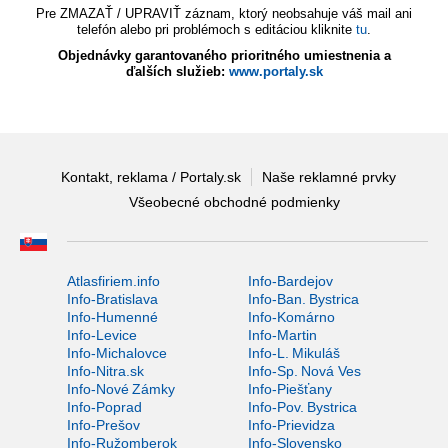
Pre ZMAZAŤ / UPRAVIŤ záznam, ktorý neobsahuje váš mail ani
telefón alebo pri problémoch s editáciou kliknite
tu
.
Objednávky garantovaného prioritného umiestnenia a
ďalších služieb:
www.portaly.sk
Kontakt, reklama / Portaly.sk
Naše reklamné prvky
Všeobecné obchodné podmienky
Atlasfiriem.info
Info-Bardejov
Info-Bratislava
Info-Ban. Bystrica
Info-Humenné
Info-Komárno
Info-Levice
Info-Martin
Info-Michalovce
Info-L. Mikuláš
Info-Nitra.sk
Info-Sp. Nová Ves
Info-Nové Zámky
Info-Piešťany
Info-Poprad
Info-Pov. Bystrica
Info-Prešov
Info-Prievidza
Info-Ružomberok
Info-Slovensko