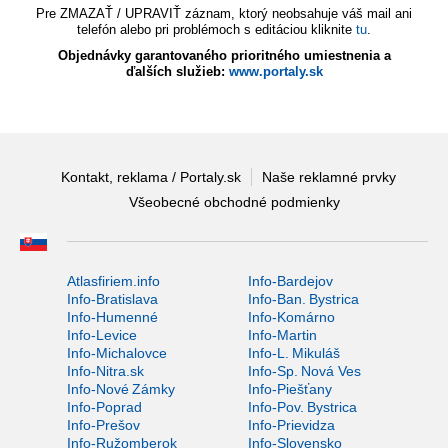
Pre ZMAZAŤ / UPRAVIŤ záznam, ktorý neobsahuje váš mail ani
telefón alebo pri problémoch s editáciou kliknite
tu
.
Objednávky garantovaného prioritného umiestnenia a
ďalších služieb:
www.portaly.sk
Kontakt, reklama / Portaly.sk
Naše reklamné prvky
Všeobecné obchodné podmienky
Atlasfiriem.info
Info-Bardejov
Info-Bratislava
Info-Ban. Bystrica
Info-Humenné
Info-Komárno
Info-Levice
Info-Martin
Info-Michalovce
Info-L. Mikuláš
Info-Nitra.sk
Info-Sp. Nová Ves
Info-Nové Zámky
Info-Piešťany
Info-Poprad
Info-Pov. Bystrica
Info-Prešov
Info-Prievidza
Info-Ružomberok
Info-Slovensko