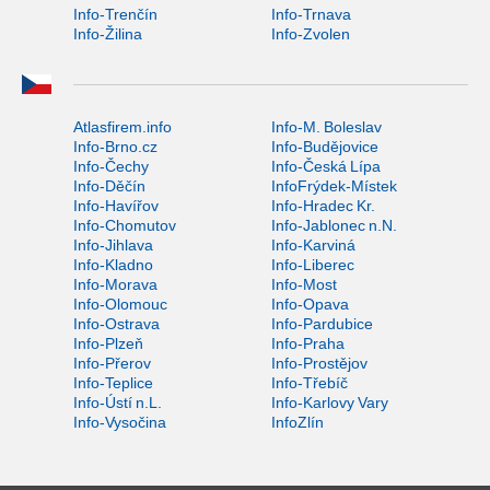
Info-Trenčín
Info-Trnava
Info-Žilina
Info-Zvolen
Atlasfirem.info
Info-M. Boleslav
Info-Brno.cz
Info-Budějovice
Info-Čechy
Info-Česká Lípa
Info-Děčín
InfoFrýdek-Místek
Info-Havířov
Info-Hradec Kr.
Info-Chomutov
Info-Jablonec n.N.
Info-Jihlava
Info-Karviná
Info-Kladno
Info-Liberec
Info-Morava
Info-Most
Info-Olomouc
Info-Opava
Info-Ostrava
Info-Pardubice
Info-Plzeň
Info-Praha
Info-Přerov
Info-Prostějov
Info-Teplice
Info-Třebíč
Info-Ústí n.L.
Info-Karlovy Vary
Info-Vysočina
InfoZlín