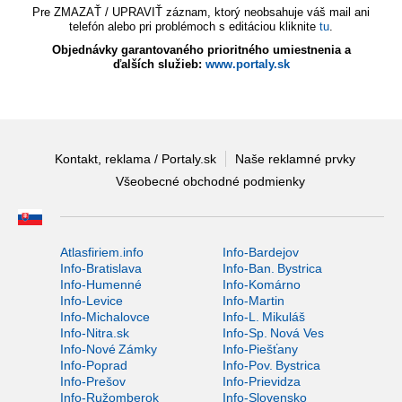
Pre ZMAZAŤ / UPRAVIŤ záznam, ktorý neobsahuje váš mail ani
telefón alebo pri problémoch s editáciou kliknite
tu
.
Objednávky garantovaného prioritného umiestnenia a
ďalších služieb:
www.portaly.sk
Kontakt, reklama / Portaly.sk
Naše reklamné prvky
Všeobecné obchodné podmienky
Atlasfiriem.info
Info-Bardejov
Info-Bratislava
Info-Ban. Bystrica
Info-Humenné
Info-Komárno
Info-Levice
Info-Martin
Info-Michalovce
Info-L. Mikuláš
Info-Nitra.sk
Info-Sp. Nová Ves
Info-Nové Zámky
Info-Piešťany
Info-Poprad
Info-Pov. Bystrica
Info-Prešov
Info-Prievidza
Info-Ružomberok
Info-Slovensko