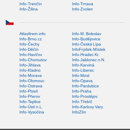
Info-Trenčín
Info-Trnava
Info-Žilina
Info-Zvolen
Atlasfirem.info
Info-M. Boleslav
Info-Brno.cz
Info-Budějovice
Info-Čechy
Info-Česká Lípa
Info-Děčín
InfoFrýdek-Místek
Info-Havířov
Info-Hradec Kr.
Info-Chomutov
Info-Jablonec n.N.
Info-Jihlava
Info-Karviná
Info-Kladno
Info-Liberec
Info-Morava
Info-Most
Info-Olomouc
Info-Opava
Info-Ostrava
Info-Pardubice
Info-Plzeň
Info-Praha
Info-Přerov
Info-Prostějov
Info-Teplice
Info-Třebíč
Info-Ústí n.L.
Info-Karlovy Vary
Info-Vysočina
InfoZlín