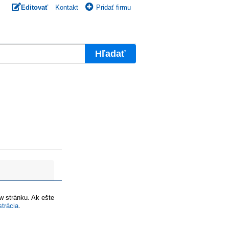
Editovať
Kontakt
Pridať firmu
Hľadať
ww stránku. Ak ešte
strácia
.