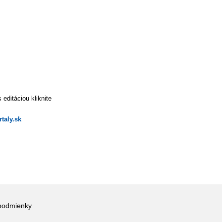
editáciou kliknite
taly.sk
podmienky