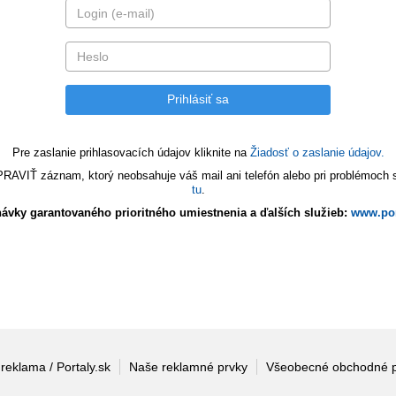
Pre zaslanie prihlasovacích údajov kliknite na
Žiadosť o zaslanie údajov.
VIŤ záznam, ktorý neobsahuje váš mail ani telefón alebo pri problémoch s 
tu
.
ávky garantovaného prioritného umiestnenia a ďalších služieb:
www.por
 reklama / Portaly.sk
Naše reklamné prvky
Všeobecné obchodné 