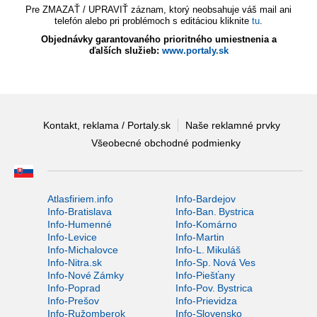
Pre ZMAZAŤ / UPRAVIŤ záznam, ktorý neobsahuje váš mail ani
telefón alebo pri problémoch s editáciou kliknite
tu
.
Objednávky garantovaného prioritného umiestnenia a
ďalších služieb:
www.portaly.sk
Kontakt, reklama / Portaly.sk
Naše reklamné prvky
Všeobecné obchodné podmienky
Atlasfiriem.info
Info-Bardejov
Info-Bratislava
Info-Ban. Bystrica
Info-Humenné
Info-Komárno
Info-Levice
Info-Martin
Info-Michalovce
Info-L. Mikuláš
Info-Nitra.sk
Info-Sp. Nová Ves
Info-Nové Zámky
Info-Piešťany
Info-Poprad
Info-Pov. Bystrica
Info-Prešov
Info-Prievidza
Info-Ružomberok
Info-Slovensko