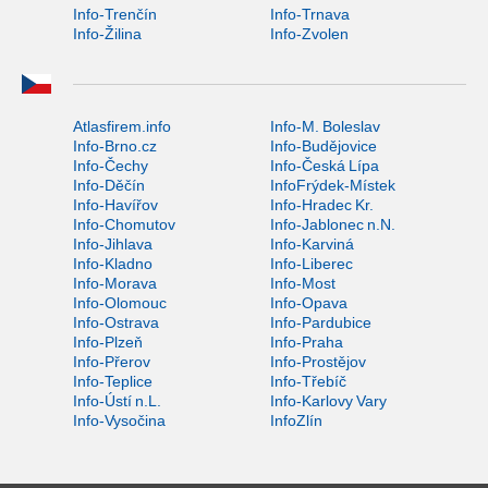
Info-Trenčín
Info-Trnava
Info-Žilina
Info-Zvolen
Atlasfirem.info
Info-M. Boleslav
Info-Brno.cz
Info-Budějovice
Info-Čechy
Info-Česká Lípa
Info-Děčín
InfoFrýdek-Místek
Info-Havířov
Info-Hradec Kr.
Info-Chomutov
Info-Jablonec n.N.
Info-Jihlava
Info-Karviná
Info-Kladno
Info-Liberec
Info-Morava
Info-Most
Info-Olomouc
Info-Opava
Info-Ostrava
Info-Pardubice
Info-Plzeň
Info-Praha
Info-Přerov
Info-Prostějov
Info-Teplice
Info-Třebíč
Info-Ústí n.L.
Info-Karlovy Vary
Info-Vysočina
InfoZlín