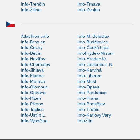
Info-Trenčín
Info-Trnava
Info-Žilina
Info-Zvolen
Atlasfirem.info
Info-M. Boleslav
Info-Brno.cz
Info-Budějovice
Info-Čechy
Info-Česká Lípa
Info-Děčín
InfoFrýdek-Místek
Info-Havířov
Info-Hradec Kr.
Info-Chomutov
Info-Jablonec n.N.
Info-Jihlava
Info-Karviná
Info-Kladno
Info-Liberec
Info-Morava
Info-Most
Info-Olomouc
Info-Opava
Info-Ostrava
Info-Pardubice
Info-Plzeň
Info-Praha
Info-Přerov
Info-Prostějov
Info-Teplice
Info-Třebíč
Info-Ústí n.L.
Info-Karlovy Vary
Info-Vysočina
InfoZlín