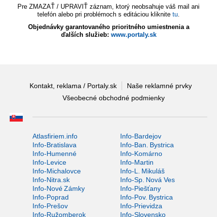
Pre ZMAZAŤ / UPRAVIŤ záznam, ktorý neobsahuje váš mail ani
telefón alebo pri problémoch s editáciou kliknite
tu
.
Objednávky garantovaného prioritného umiestnenia a
ďalších služieb:
www.portaly.sk
Kontakt, reklama / Portaly.sk
Naše reklamné prvky
Všeobecné obchodné podmienky
Atlasfiriem.info
Info-Bardejov
Info-Bratislava
Info-Ban. Bystrica
Info-Humenné
Info-Komárno
Info-Levice
Info-Martin
Info-Michalovce
Info-L. Mikuláš
Info-Nitra.sk
Info-Sp. Nová Ves
Info-Nové Zámky
Info-Piešťany
Info-Poprad
Info-Pov. Bystrica
Info-Prešov
Info-Prievidza
Info-Ružomberok
Info-Slovensko