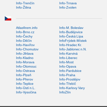
Info-Trenčín
Info-Trnava
Info-Žilina
Info-Zvolen
Atlasfirem.info
Info-M. Boleslav
Info-Brno.cz
Info-Budějovice
Info-Čechy
Info-Česká Lípa
Info-Děčín
InfoFrýdek-Místek
Info-Havířov
Info-Hradec Kr.
Info-Chomutov
Info-Jablonec n.N.
Info-Jihlava
Info-Karviná
Info-Kladno
Info-Liberec
Info-Morava
Info-Most
Info-Olomouc
Info-Opava
Info-Ostrava
Info-Pardubice
Info-Plzeň
Info-Praha
Info-Přerov
Info-Prostějov
Info-Teplice
Info-Třebíč
Info-Ústí n.L.
Info-Karlovy Vary
Info-Vysočina
InfoZlín