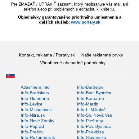
Pre ZMAZAŤ / UPRAVIŤ záznam, ktorý neobsahuje váš mail ani
telefón alebo pri problémoch s editáciou kliknite
tu
.
Objednávky garantovaného prioritného umiestnenia a
ďalších služieb:
www.portaly.sk
Kontakt, reklama / Portaly.sk
Naše reklamné prvky
Všeobecné obchodné podmienky
Atlasfiriem.info
Info-Bardejov
Info-Bratislava
Info-Ban. Bystrica
Info-Humenné
Info-Komárno
Info-Levice
Info-Martin
Info-Michalovce
Info-L. Mikuláš
Info-Nitra.sk
Info-Sp. Nová Ves
Info-Nové Zámky
Info-Piešťany
Info-Poprad
Info-Pov. Bystrica
Info-Prešov
Info-Prievidza
Info-Ružomberok
Info-Slovensko