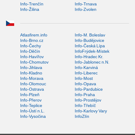
Info-Trenčín
Info-Trnava
Info-Žilina
Info-Zvolen
Atlasfirem.info
Info-M. Boleslav
Info-Brno.cz
Info-Budějovice
Info-Čechy
Info-Česká Lípa
Info-Děčín
InfoFrýdek-Místek
Info-Havířov
Info-Hradec Kr.
Info-Chomutov
Info-Jablonec n.N.
Info-Jihlava
Info-Karviná
Info-Kladno
Info-Liberec
Info-Morava
Info-Most
Info-Olomouc
Info-Opava
Info-Ostrava
Info-Pardubice
Info-Plzeň
Info-Praha
Info-Přerov
Info-Prostějov
Info-Teplice
Info-Třebíč
Info-Ústí n.L.
Info-Karlovy Vary
Info-Vysočina
InfoZlín