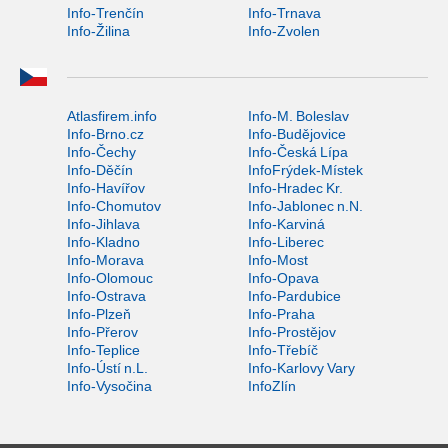
Info-Trenčín
Info-Trnava
Info-Žilina
Info-Zvolen
Atlasfirem.info
Info-M. Boleslav
Info-Brno.cz
Info-Budějovice
Info-Čechy
Info-Česká Lípa
Info-Děčín
InfoFrýdek-Místek
Info-Havířov
Info-Hradec Kr.
Info-Chomutov
Info-Jablonec n.N.
Info-Jihlava
Info-Karviná
Info-Kladno
Info-Liberec
Info-Morava
Info-Most
Info-Olomouc
Info-Opava
Info-Ostrava
Info-Pardubice
Info-Plzeň
Info-Praha
Info-Přerov
Info-Prostějov
Info-Teplice
Info-Třebíč
Info-Ústí n.L.
Info-Karlovy Vary
Info-Vysočina
InfoZlín