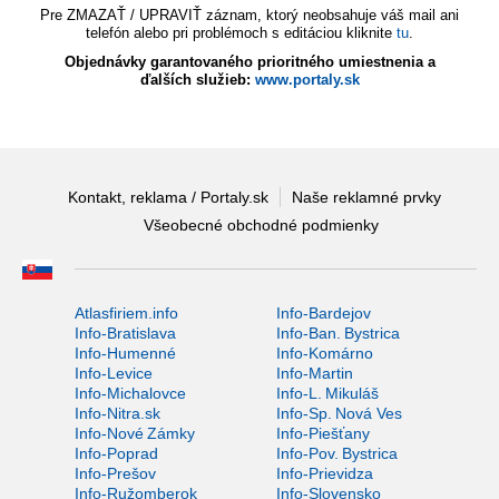
Pre ZMAZAŤ / UPRAVIŤ záznam, ktorý neobsahuje váš mail ani
telefón alebo pri problémoch s editáciou kliknite
tu
.
Objednávky garantovaného prioritného umiestnenia a
ďalších služieb:
www.portaly.sk
Kontakt, reklama / Portaly.sk
Naše reklamné prvky
Všeobecné obchodné podmienky
Atlasfiriem.info
Info-Bardejov
Info-Bratislava
Info-Ban. Bystrica
Info-Humenné
Info-Komárno
Info-Levice
Info-Martin
Info-Michalovce
Info-L. Mikuláš
Info-Nitra.sk
Info-Sp. Nová Ves
Info-Nové Zámky
Info-Piešťany
Info-Poprad
Info-Pov. Bystrica
Info-Prešov
Info-Prievidza
Info-Ružomberok
Info-Slovensko