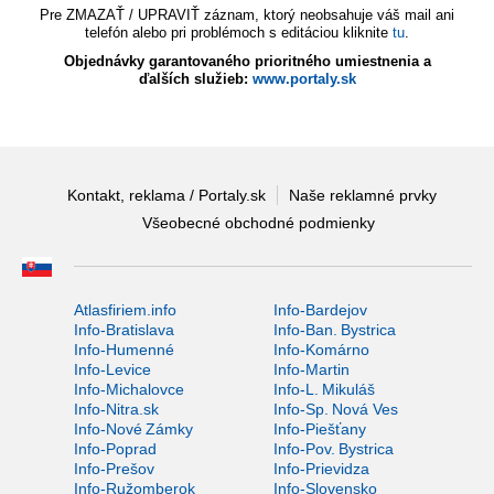
Pre ZMAZAŤ / UPRAVIŤ záznam, ktorý neobsahuje váš mail ani
telefón alebo pri problémoch s editáciou kliknite
tu
.
Objednávky garantovaného prioritného umiestnenia a
ďalších služieb:
www.portaly.sk
Kontakt, reklama / Portaly.sk
Naše reklamné prvky
Všeobecné obchodné podmienky
Atlasfiriem.info
Info-Bardejov
Info-Bratislava
Info-Ban. Bystrica
Info-Humenné
Info-Komárno
Info-Levice
Info-Martin
Info-Michalovce
Info-L. Mikuláš
Info-Nitra.sk
Info-Sp. Nová Ves
Info-Nové Zámky
Info-Piešťany
Info-Poprad
Info-Pov. Bystrica
Info-Prešov
Info-Prievidza
Info-Ružomberok
Info-Slovensko