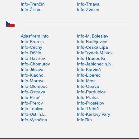
Info-Trenčín
Info-Trnava
Info-Žilina
Info-Zvolen
Atlasfirem.info
Info-M. Boleslav
Info-Brno.cz
Info-Budějovice
Info-Čechy
Info-Česká Lípa
Info-Děčín
InfoFrýdek-Místek
Info-Havířov
Info-Hradec Kr.
Info-Chomutov
Info-Jablonec n.N.
Info-Jihlava
Info-Karviná
Info-Kladno
Info-Liberec
Info-Morava
Info-Most
Info-Olomouc
Info-Opava
Info-Ostrava
Info-Pardubice
Info-Plzeň
Info-Praha
Info-Přerov
Info-Prostějov
Info-Teplice
Info-Třebíč
Info-Ústí n.L.
Info-Karlovy Vary
Info-Vysočina
InfoZlín