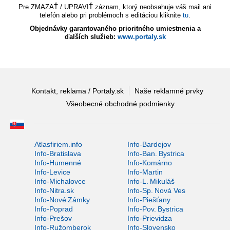
Pre ZMAZAŤ / UPRAVIŤ záznam, ktorý neobsahuje váš mail ani
telefón alebo pri problémoch s editáciou kliknite
tu
.
Objednávky garantovaného prioritného umiestnenia a
ďalších služieb:
www.portaly.sk
Kontakt, reklama / Portaly.sk
Naše reklamné prvky
Všeobecné obchodné podmienky
Atlasfiriem.info
Info-Bardejov
Info-Bratislava
Info-Ban. Bystrica
Info-Humenné
Info-Komárno
Info-Levice
Info-Martin
Info-Michalovce
Info-L. Mikuláš
Info-Nitra.sk
Info-Sp. Nová Ves
Info-Nové Zámky
Info-Piešťany
Info-Poprad
Info-Pov. Bystrica
Info-Prešov
Info-Prievidza
Info-Ružomberok
Info-Slovensko