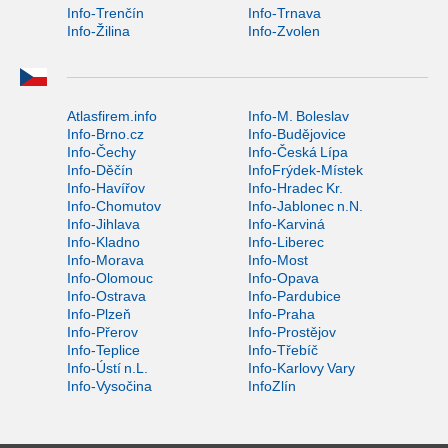
Info-Trenčín
Info-Trnava
Info-Žilina
Info-Zvolen
Atlasfirem.info
Info-M. Boleslav
Info-Brno.cz
Info-Budějovice
Info-Čechy
Info-Česká Lípa
Info-Děčín
InfoFrýdek-Místek
Info-Havířov
Info-Hradec Kr.
Info-Chomutov
Info-Jablonec n.N.
Info-Jihlava
Info-Karviná
Info-Kladno
Info-Liberec
Info-Morava
Info-Most
Info-Olomouc
Info-Opava
Info-Ostrava
Info-Pardubice
Info-Plzeň
Info-Praha
Info-Přerov
Info-Prostějov
Info-Teplice
Info-Třebíč
Info-Ústí n.L.
Info-Karlovy Vary
Info-Vysočina
InfoZlín