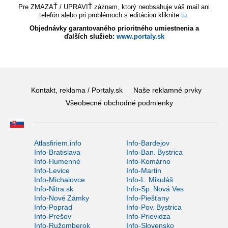
Pre ZMAZAŤ / UPRAVIŤ záznam, ktorý neobsahuje váš mail ani
telefón alebo pri problémoch s editáciou kliknite
tu
.
Objednávky garantovaného prioritného umiestnenia a
ďalších služieb:
www.portaly.sk
Kontakt, reklama / Portaly.sk
Naše reklamné prvky
Všeobecné obchodné podmienky
Atlasfiriem.info
Info-Bardejov
Info-Bratislava
Info-Ban. Bystrica
Info-Humenné
Info-Komárno
Info-Levice
Info-Martin
Info-Michalovce
Info-L. Mikuláš
Info-Nitra.sk
Info-Sp. Nová Ves
Info-Nové Zámky
Info-Piešťany
Info-Poprad
Info-Pov. Bystrica
Info-Prešov
Info-Prievidza
Info-Ružomberok
Info-Slovensko