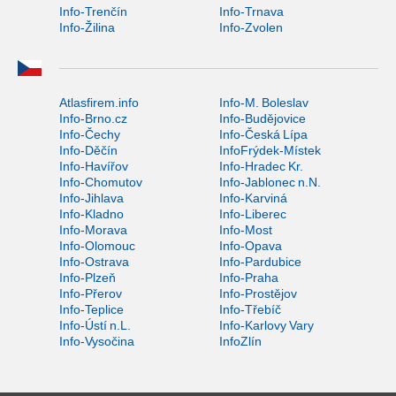
Info-Trenčín
Info-Trnava
Info-Žilina
Info-Zvolen
Atlasfirem.info
Info-M. Boleslav
Info-Brno.cz
Info-Budějovice
Info-Čechy
Info-Česká Lípa
Info-Děčín
InfoFrýdek-Místek
Info-Havířov
Info-Hradec Kr.
Info-Chomutov
Info-Jablonec n.N.
Info-Jihlava
Info-Karviná
Info-Kladno
Info-Liberec
Info-Morava
Info-Most
Info-Olomouc
Info-Opava
Info-Ostrava
Info-Pardubice
Info-Plzeň
Info-Praha
Info-Přerov
Info-Prostějov
Info-Teplice
Info-Třebíč
Info-Ústí n.L.
Info-Karlovy Vary
Info-Vysočina
InfoZlín