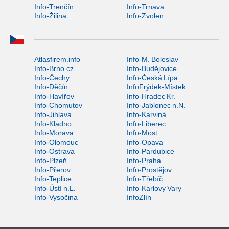
Info-Trenčín
Info-Trnava
Info-Žilina
Info-Zvolen
Atlasfirem.info
Info-M. Boleslav
Info-Brno.cz
Info-Budějovice
Info-Čechy
Info-Česká Lípa
Info-Děčín
InfoFrýdek-Místek
Info-Havířov
Info-Hradec Kr.
Info-Chomutov
Info-Jablonec n.N.
Info-Jihlava
Info-Karviná
Info-Kladno
Info-Liberec
Info-Morava
Info-Most
Info-Olomouc
Info-Opava
Info-Ostrava
Info-Pardubice
Info-Plzeň
Info-Praha
Info-Přerov
Info-Prostějov
Info-Teplice
Info-Třebíč
Info-Ústí n.L.
Info-Karlovy Vary
Info-Vysočina
InfoZlín