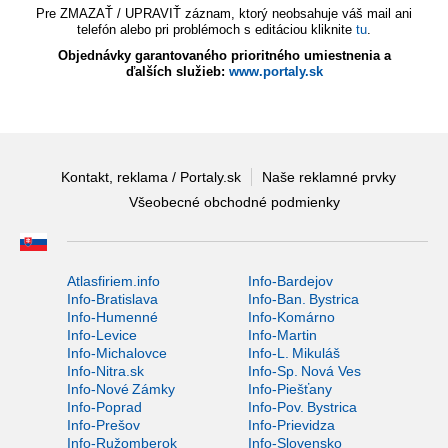
Pre ZMAZAŤ / UPRAVIŤ záznam, ktorý neobsahuje váš mail ani
telefón alebo pri problémoch s editáciou kliknite
tu
.
Objednávky garantovaného prioritného umiestnenia a
ďalších služieb:
www.portaly.sk
Kontakt, reklama / Portaly.sk
Naše reklamné prvky
Všeobecné obchodné podmienky
Atlasfiriem.info
Info-Bardejov
Info-Bratislava
Info-Ban. Bystrica
Info-Humenné
Info-Komárno
Info-Levice
Info-Martin
Info-Michalovce
Info-L. Mikuláš
Info-Nitra.sk
Info-Sp. Nová Ves
Info-Nové Zámky
Info-Piešťany
Info-Poprad
Info-Pov. Bystrica
Info-Prešov
Info-Prievidza
Info-Ružomberok
Info-Slovensko