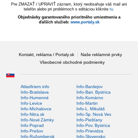
Pre ZMAZAŤ / UPRAVIŤ záznam, ktorý neobsahuje váš mail ani
telefón alebo pri problémoch s editáciou kliknite
tu
.
Objednávky garantovaného prioritného umiestnenia a
ďalších služieb:
www.portaly.sk
Kontakt, reklama / Portaly.sk
Naše reklamné prvky
Všeobecné obchodné podmienky
Atlasfiriem.info
Info-Bardejov
Info-Bratislava
Info-Ban. Bystrica
Info-Humenné
Info-Komárno
Info-Levice
Info-Martin
Info-Michalovce
Info-L. Mikuláš
Info-Nitra.sk
Info-Sp. Nová Ves
Info-Nové Zámky
Info-Piešťany
Info-Poprad
Info-Pov. Bystrica
Info-Prešov
Info-Prievidza
Info-Ružomberok
Info-Slovensko