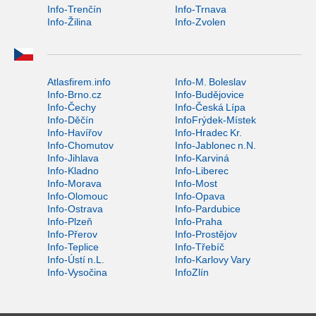
Info-Trenčín
Info-Trnava
Info-Žilina
Info-Zvolen
Atlasfirem.info
Info-M. Boleslav
Info-Brno.cz
Info-Budějovice
Info-Čechy
Info-Česká Lípa
Info-Děčín
InfoFrýdek-Místek
Info-Havířov
Info-Hradec Kr.
Info-Chomutov
Info-Jablonec n.N.
Info-Jihlava
Info-Karviná
Info-Kladno
Info-Liberec
Info-Morava
Info-Most
Info-Olomouc
Info-Opava
Info-Ostrava
Info-Pardubice
Info-Plzeň
Info-Praha
Info-Přerov
Info-Prostějov
Info-Teplice
Info-Třebíč
Info-Ústí n.L.
Info-Karlovy Vary
Info-Vysočina
InfoZlín