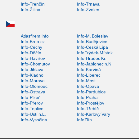
Info-Trenčín
Info-Trnava
Info-Žilina
Info-Zvolen
Atlasfirem.info
Info-M. Boleslav
Info-Brno.cz
Info-Budějovice
Info-Čechy
Info-Česká Lípa
Info-Děčín
InfoFrýdek-Místek
Info-Havířov
Info-Hradec Kr.
Info-Chomutov
Info-Jablonec n.N.
Info-Jihlava
Info-Karviná
Info-Kladno
Info-Liberec
Info-Morava
Info-Most
Info-Olomouc
Info-Opava
Info-Ostrava
Info-Pardubice
Info-Plzeň
Info-Praha
Info-Přerov
Info-Prostějov
Info-Teplice
Info-Třebíč
Info-Ústí n.L.
Info-Karlovy Vary
Info-Vysočina
InfoZlín