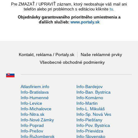
Pre ZMAZAŤ / UPRAVIŤ záznam, ktorý neobsahuje váš mail ani
telefón alebo pri problémoch s editáciou kliknite
tu
.
Objednávky garantovaného prioritného umiestnenia a
ďalších služieb:
www.portaly.sk
Kontakt, reklama / Portaly.sk
Naše reklamné prvky
Všeobecné obchodné podmienky
Atlasfiriem.info
Info-Bardejov
Info-Bratislava
Info-Ban. Bystrica
Info-Humenné
Info-Komárno
Info-Levice
Info-Martin
Info-Michalovce
Info-L. Mikuláš
Info-Nitra.sk
Info-Sp. Nová Ves
Info-Nové Zámky
Info-Piešťany
Info-Poprad
Info-Pov. Bystrica
Info-Prešov
Info-Prievidza
Info-Ružomberok
Info-Slovensko